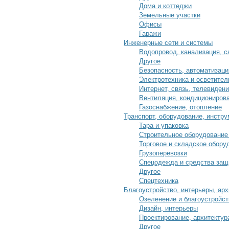
Дома и коттеджи
Земельные участки
Офисы
Гаражи
Инженерные сети и системы
Водопровод, канализация, с
Другое
Безопасность, автоматизаци
Электротехника и осветител
Интернет, связь, телевиден
Вентиляция, кондициониров
Газоснабжение, отопление
Транспорт, оборудование, инстру
Тара и упаковка
Строительное оборудование
Торговое и складское обору
Грузоперевозки
Спецодежда и средства защ
Другое
Спецтехника
Благоустройство, интерьеры, арх
Озеленение и благоустройст
Дизайн, интерьеры
Проектирование, архитектур
Другое