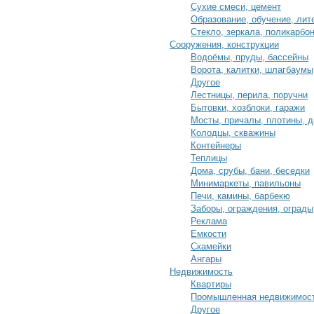
Сухие смеси, цемент
Образование, обучение, лит
Стекло, зеркала, поликарбо
Сооружения, конструкции
Водоёмы, пруды, бассейны
Ворота, калитки, шлагбаумы
Другое
Лестницы, перила, поручни
Бытовки, хозблоки, гаражи
Мосты, причалы, плотины, 
Колодцы, скважины
Контейнеры
Теплицы
Дома, срубы, бани, беседки
Минимаркеты, павильоны
Печи, камины, барбекю
Заборы, ограждения, ограды
Реклама
Емкости
Скамейки
Ангары
Недвижимость
Квартиры
Промышленная недвижимос
Другое