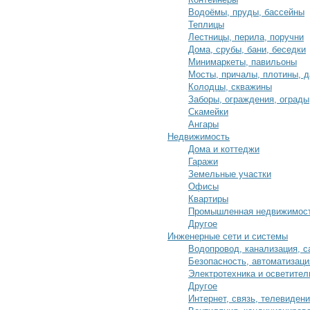
Водоёмы, пруды, бассейны
Теплицы
Лестницы, перила, поручни
Дома, срубы, бани, беседки
Минимаркеты, павильоны
Мосты, причалы, плотины, 
Колодцы, скважины
Заборы, ограждения, ограды
Скамейки
Ангары
Недвижимость
Дома и коттеджи
Гаражи
Земельные участки
Офисы
Квартиры
Промышленная недвижимос
Другое
Инженерные сети и системы
Водопровод, канализация, с
Безопасность, автоматизаци
Электротехника и осветител
Другое
Интернет, связь, телевиден