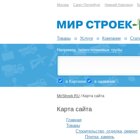
Москва
Санкт-Петербург
Нижний Новгород
Е
Товары
Услуги
Компании
Стат
Например,
полиэтиленовые трубы
в Киргизии
в названии
MirStroek.RU
/ Карта сайта
Карта сайта
Главная
Товары
Строительство, отделка, ремонт
Плитка, камень