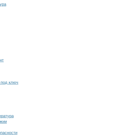
ура
нт
 под ключ
ература
джии
опасности