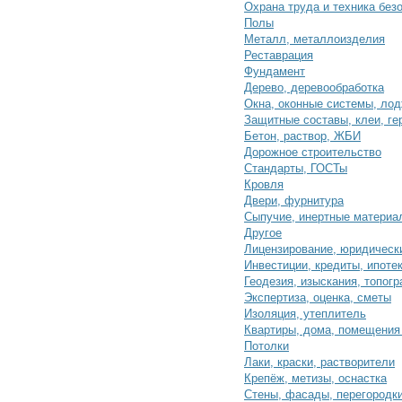
Охрана труда и техника без
Полы
Металл, металлоизделия
Реставрация
Фундамент
Дерево, деревообработка
Окна, оконные системы, ло
Защитные составы, клеи, ге
Бетон, раствор, ЖБИ
Дорожное строительство
Стандарты, ГОСТы
Кровля
Двери, фурнитура
Сыпучие, инертные материа
Другое
Лицензирование, юридическ
Инвестиции, кредиты, ипоте
Геодезия, изыскания, топог
Экспертиза, оценка, сметы
Изоляция, утеплитель
Квартиры, дома, помещения
Потолки
Лаки, краски, растворители
Крепёж, метизы, оснастка
Стены, фасады, перегородк