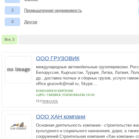
2
Промышленная недвижимость
0
Другое
Все, 3
ООО ГРУЗОВИК
международные автомобильные грузоперевозки: Росси
Белоруссия, Кыргызстан, Турция, Литва, Латвия, Пол
др., доставка полных и сборных грузов, услуги тамож
office.gruzovik@mail.ru, Skype:...
КОМПАНИЯ ИЗ КИРГИЗИИ
АДРЕС:
Г.БИШКЕК, УЛ.БОКОНБАЕВА 195/69
ТЕЛ:
ПОКАЗАТЬ
0557145147
ООО ХАН компани
Основная деятельность компании - строительство жи
культурного и социального назначения, дорог, а такж
сооружений.Строительная компания «Хан компани» с