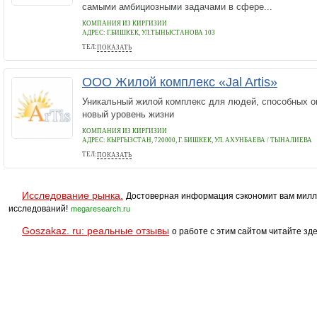
самыми амбициозными задачами в сфере...
КОМПАНИЯ ИЗ КИРГИЗИИ
АДРЕС:
Г.БИШКЕК, УЛ.ТЫНЫСТАНОВА 103
ТЕЛ:
ПОКАЗАТЬ
+996312897007
ООО Жилой комплекс «Jal Artis»
Уникальный жилой комплекс для людей, способных о
новый уровень жизни
КОМПАНИЯ ИЗ КИРГИЗИИ
АДРЕС:
КЫРГЫЗСТАН, 720000, Г. БИШКЕК, УЛ. АХУНБАЕВА / ТЫНАЛИЕВА
ТЕЛ:
ПОКАЗАТЬ
+996 (312) 91 22 22
Исследование рынка.
Достоверная информация сэкономит вам милл
исследований!
megaresearch.ru
Goszakaz. ru: реальные отзывы
о работе с этим сайтом читайте зде