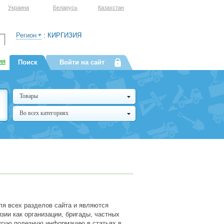
Украина
Беларусь
Казахстан
Регион
:
КИРГИЗИЯ
ия
Поиск
Войти на сайт
Товары
Во всех категориях
ля всех разделов сайта и являются
зии как организации, бригады, частных
ругую полезную информацию в статьях в