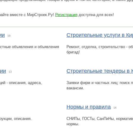
пайте вместе с МирСтроек.Ру!
Регистрация
доступна для всех!
ии
Строительные услуги в Ки
19
астные объявления и объявления
Ремонт, отделка, строительство - о
бригад!
зии
Строительные тендеры в 
13
ий - описания, адреса,
Заявки фирм и частных лиц: поиск п
вакансии.
Нормы и правила
14
рукции, описания.
СНИПы, ГОСТы, СанПиНы, норматив
нормы.