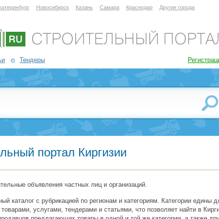
катеринбург
Новосибирск
Казань
Самара
Краснодар
Другие города
ьи
Тендеры
Регистрац
ельный портал Киргизии
ительные объявления частных лиц и организаций.
ый каталог с рубрикацией по регионам и категориям. Категории едины д
варами, услугами, тендерами и статьями, что позволяет найти в Кирги
продавцов предлагающих товары в одной и той же категории, а также д