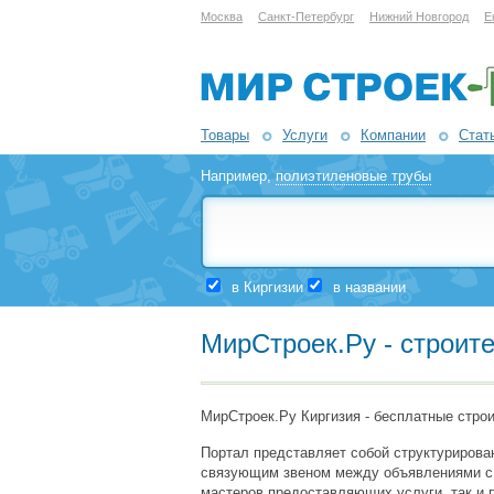
Москва
Санкт-Петербург
Нижний Новгород
Е
Товары
Услуги
Компании
Стат
Например,
полиэтиленовые трубы
в Киргизии
в названии
МирСтроек.Ру - строит
МирСтроек.Ру Киргизия - бесплатные стро
Портал представляет собой структурирован
связующим звеном между объявлениями с то
мастеров предоставляющих услуги, так и 