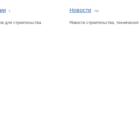
ии
Новости
3
769
ов для строительства.
Новости строительства, техническог
Политика конфиденциальности
Карта сайта
© 2009-2023, МирСтроек.ру - портал бесплатных строительных объявлений.