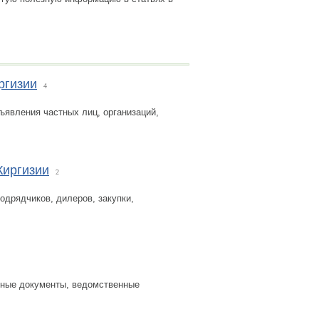
ргизии
4
бъявления частных лиц, организаций,
Киргизии
2
одрядчиков, дилеров, закупки,
ные документы, ведомственные