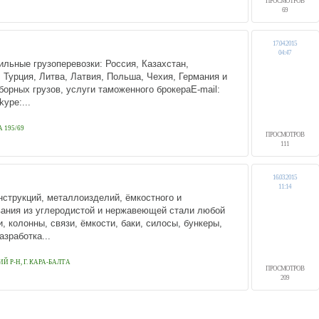
ПРОСМОТРОВ
69
17.04.2015
04:47
льные грузоперевозки: Россия, Казахстан,
 Турция, Литва, Латвия, Польша, Чехия, Германия и
борных грузов, услуги таможенного брокераE-mail:
kype:...
 195/69
ПРОСМОТРОВ
111
16.03.2015
11:14
струкций, металлоизделий, ёмкостного и
вания из углеродистой и нержавеющей стали любой
, колонны, связи, ёмкости, баки, силосы, бункеры,
азработка...
 Р-Н, Г. КАРА-БАЛТА
ПРОСМОТРОВ
209