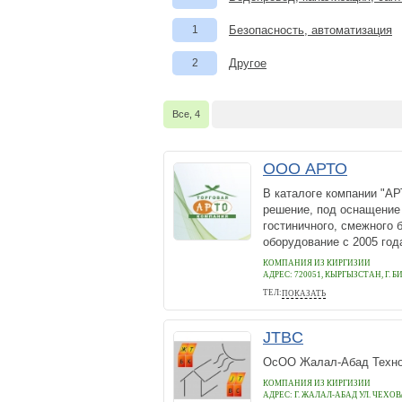
1
Безопасность, автоматизация
2
Другое
Все, 4
ООО АРТО
В каталоге компании "АР
решение, под оснащение 
гостиничного, смежного 
оборудование с 2005 года
КОМПАНИЯ ИЗ КИРГИЗИИ
АДРЕС:
720051, КЫРГЫЗСТАН, Г. 
ТЕЛ:
ПОКАЗАТЬ
+996 (312) 36-88-00
JTBC
ОсОО Жалал-Абад Технол
КОМПАНИЯ ИЗ КИРГИЗИИ
АДРЕС:
Г. ЖАЛАЛ-АБАД УЛ. ЧЕХОВ