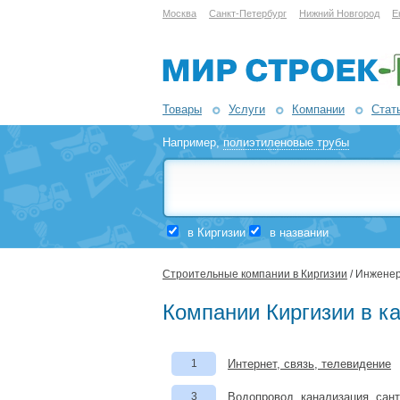
Москва
Санкт-Петербург
Нижний Новгород
Е
Товары
Услуги
Компании
Стат
Например,
полиэтиленовые трубы
в Киргизии
в названии
Строительные компании в Киргизии
/ Инженер
Компании Киргизии в к
1
Интернет, связь, телевидение
3
Водопровод, канализация, сан