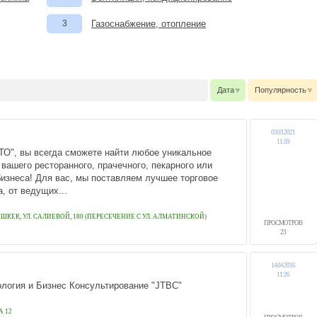
3
Газоснабжение, отопление
Дата
Популярность
03.03.2021
11:59
ТО", вы всегда сможете найти любое уникальное
вашего ресторанного, прачечного, пекарного или
бизнеса! Для вас, мы поставляем лучшее торговое
, от ведущих...
БИШКЕК, УЛ. САЛИЕВОЙ, 180 (ПЕРЕСЕЧЕНИЕ С УЛ. АЛМАТИНСКОЙ)
ПРОСМОТРОВ
23
14.04.2016
11:26
огия и Бизнес Консультирование "JTBC"
А 12