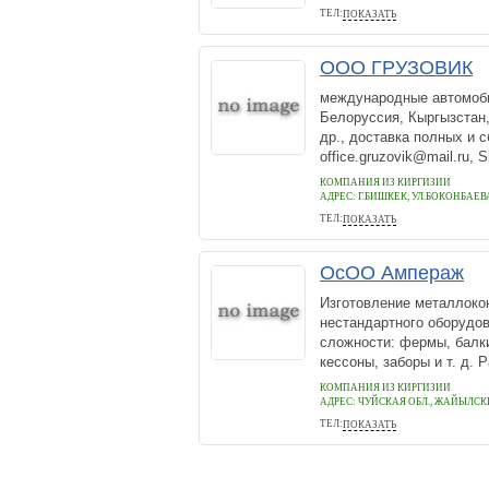
ТЕЛ:
ПОКАЗАТЬ
996372272530
ООО ГРУЗОВИК
международные автомоби
Белоруссия, Кыргызстан,
др., доставка полных и с
office.gruzovik@mail.ru, S
КОМПАНИЯ ИЗ КИРГИЗИИ
АДРЕС:
Г.БИШКЕК, УЛ.БОКОНБАЕВА
ТЕЛ:
ПОКАЗАТЬ
0557145147
ОсОО Ампераж
Изготовление металлокон
нестандартного оборудо
сложности: фермы, балки
кессоны, заборы и т. д. Р
КОМПАНИЯ ИЗ КИРГИЗИИ
АДРЕС:
ЧУЙСКАЯ ОБЛ., ЖАЙЫЛСКИЙ
ТЕЛ:
ПОКАЗАТЬ
+996555410932