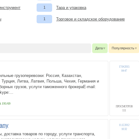
инструмент
1
Тара и упаковка
ы
1
Торговое и складское оборудование
Дата
Популярность
17.04.2015
04:47
льные грузоперевозки: Россия, Казахстан,
 Турция, Литва, Латвия, Польша, Чехия, Германия и
борных грузов, услуги таможенного брокераE-mail:
kype:...
 195/69
ПРОСМОТРОВ
111
any
11.12.2012
10:32
, доставка товаров по городу, услуги транспорта,