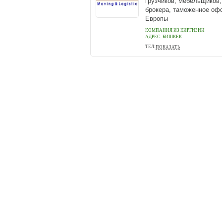
грузчиков, мебельщиков,
брокера, таможенное офо
Европы
КОМПАНИЯ ИЗ КИРГИЗИИ
АДРЕС:
БИШКЕК
ТЕЛ:
ПОКАЗАТЬ
0312461666, 0550461666, 05514
Помощь
Условия использования
При полном и