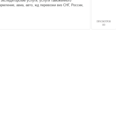
 экспедиторские услуги, услуги таможенного
рмление, авиа, авто, жд перевозки виз СНГ, России,
ПРОСМОТРОВ
61666, 0777961666, 0770961666
183
Политика конфиденциальности
Карта сайта
© 2009-2023, МирСтроек.ру - портал бесплатных строительных объявлений.
ли частичном использовании материалов сайта гиперссылка на MirStroek.RU