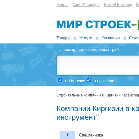
Москва
Санкт-Петербург
Нижний Новгород
Е
Товары
Услуги
Компании
Стат
Например,
полиэтиленовые трубы
в Киргизии
в названии
Строительные компании в Киргизии
/ Транспо
Компании Киргизии в ка
инструмент"
1
Спецтехника