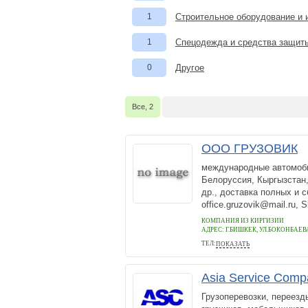
1
Строительное оборудование и 
1
Спецодежда и средства защит
0
Другое
Все, 2
ООО ГРУЗОВИК
международные автомоби
Белоруссия, Кыргызстан,
др., доставка полных и с
office.gruzovik@mail.ru, S
КОМПАНИЯ ИЗ КИРГИЗИИ
АДРЕС:
Г.БИШКЕК, УЛ.БОКОНБАЕВА
ТЕЛ:
ПОКАЗАТЬ
0557145147
Asia Service Comp
Грузоперевозки, переезды