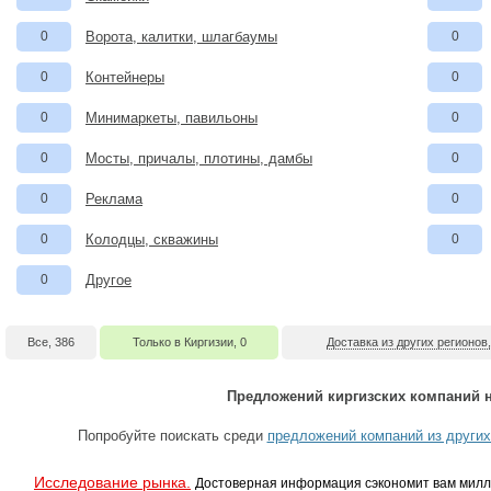
0
Ворота, калитки, шлагбаумы
0
0
Контейнеры
0
0
Минимаркеты, павильоны
0
0
Мосты, причалы, плотины, дамбы
0
0
Реклама
0
0
Колодцы, скважины
0
0
Другое
Все, 386
Только в Киргизии, 0
Доставка из других регионов,
Предложений киргизских компаний н
Попробуйте поискать среди
предложений компаний из других
Исследование рынка.
Достоверная информация сэкономит вам милл