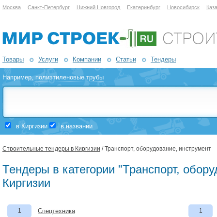
Москва
Санкт-Петербург
Нижний Новгород
Екатеринбург
Новосибирск
Каз
Товары
Услуги
Компании
Статьи
Тендеры
Например,
полиэтиленовые трубы
в Киргизии
в названии
Строительные тендеры в Киргизии
/ Транспорт, оборудование, инструмент
Тендеры в категории "Транспорт, обору
Киргизии
1
Спецтехника
1