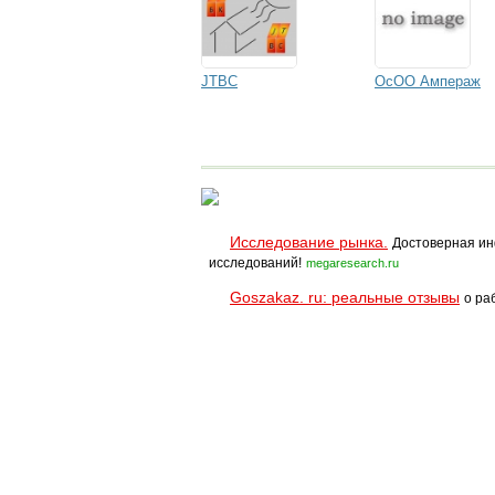
JTBC
ОсОО Ампераж
Исследование рынка.
Достоверная ин
исследований!
megaresearch.ru
Goszakaz. ru: реальные отзывы
о ра