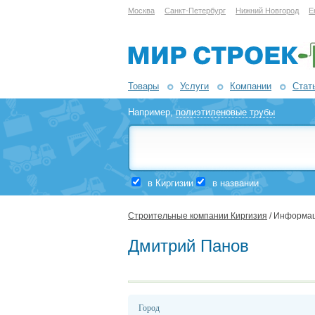
Москва
Санкт-Петербург
Нижний Новгород
Е
Товары
Услуги
Компании
Стат
Например,
полиэтиленовые трубы
в Киргизии
в названии
Строительные компании Киргизия
/ Информац
Дмитрий Панов
Город