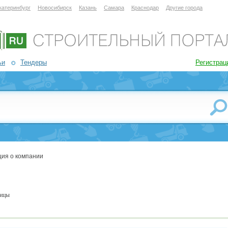
катеринбург
Новосибирск
Казань
Самара
Краснодар
Другие города
ьи
Тендеры
Регистрац
ия о компании
пицы