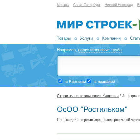
Москва
Санкт-Петербург
Нижний Новгород
Е
Товары
Услуги
Компании
Стат
Например,
полиэтиленовые трубы
в Киргизии
в названии
Строительные компании Киргизия
/ Информац
ОсОО "Ростильком"
Производство и реализация полимерпесчаной чере