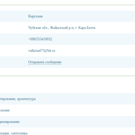
Киргизия
Чуйская обл., Жайылский р-н, г. Кара-Балта
+996555410932
valkiria475@bk.ru
Отправить сообщение
тирование, архитектура
пление
ционирование
зация, сантехника