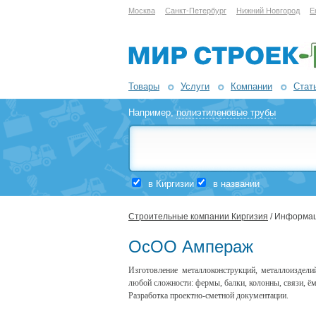
Москва
Санкт-Петербург
Нижний Новгород
Е
Товары
Услуги
Компании
Стат
Например,
полиэтиленовые трубы
в Киргизии
в названии
Строительные компании Киргизия
/ Информац
ОсОО Ампераж
Изготовление металлоконструкций, металлоиздели
любой сложности: фермы, балки, колонны, связи, ёмк
Разработка проектно-сметной документации.