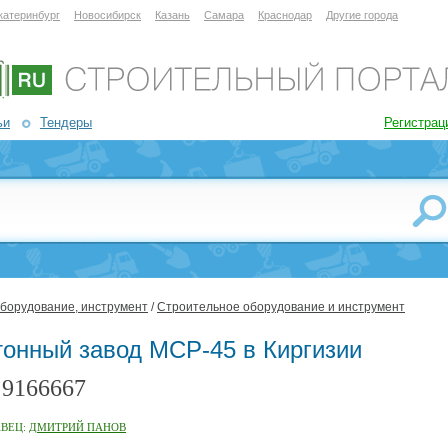
катеринбург
Новосибирск
Казань
Самара
Краснодар
Другие города
ьи
Тендеры
Регистрац
оборудование, инструмент
/
Строительное оборудование и инструмент
тонный завод MCP-45 в Киргизии
9166667
:
АВЕЦ:
ДМИТРИЙ ПАНОВ