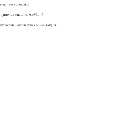
еристики установки
одительность, мі за час30...45
бункеров, (количество х мі) мі(4х6) 24
0