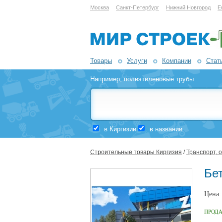
Москва
Санкт-Петербург
Нижний Новгород
Е
Товары
Услуги
Компании
Стат
Например,
полиэтиленовые трубы
в Киргизии
в названии
Строительные товары Киргизия
/
Транспорт, 
Бе
Цена
ПРОД