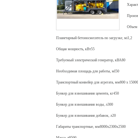
Характ
Произв
Объем 
Планетарный бетоносмеситель по загрузке, мі1,2
Общая мощность, кВт55
Требуемый электрический генератор, кВА80
Необходимая площадь для работы, мІ50
Транспортный конвейер для агрегата, мм800 x 1500
Бункер для взвешивания цемента, кг450
Бункер для взвешивания воды, л300
Бункер для взвешивания добавок, л20
Габариты транспортные, мм8000х2300х2500
Масса, т9500