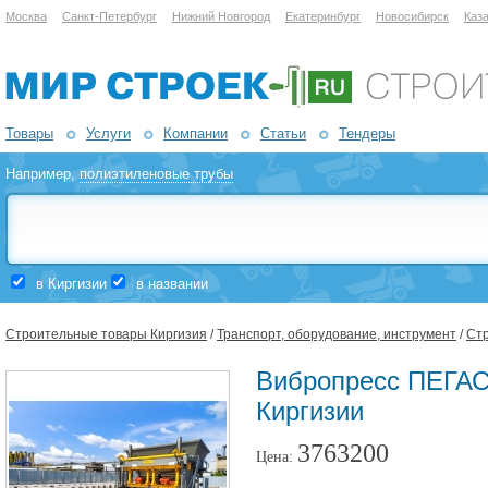
Москва
Санкт-Петербург
Нижний Новгород
Екатеринбург
Новосибирск
Каз
Товары
Услуги
Компании
Статьи
Тендеры
Например,
полиэтиленовые трубы
в Киргизии
в названии
Строительные товары Киргизия
/
Транспорт, оборудование, инструмент
/
Стр
Вибропресс ПЕГАС
Киргизии
3763200
Цена: