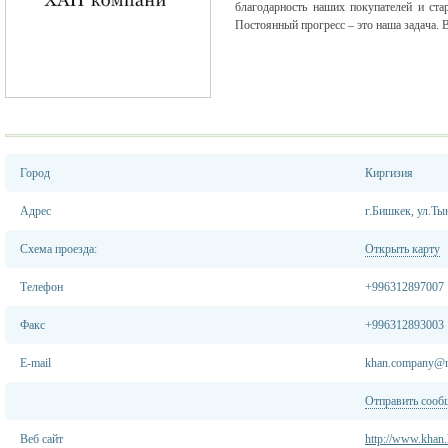
благодарность наших покупателей и ста
Постоянный прогресс – это наша задача. 
Город
Киргизия
Адрес
г.Бишкек, ул.Ты
Схема проезда:
Открыть карту
Телефон
+996312897007
Факс
+996312893003
E-mail
khan.company@m
Отправить сооб
Веб сайт
http://www.khan