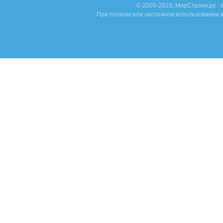
© 2009-2023, МирСтроек.ру -
При полном или частичном использовании м