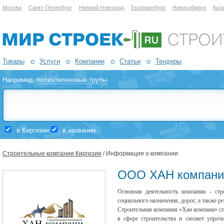
Москва
Санкт-Петербург
Нижний Новгород
Екатеринбург
Новосибирск
Каз
Товары
Услуги
Компании
Статьи
Тендеры
Например,
полиэтиленовые трубы
в Киргизии
в названии
Строительные компании Киргизия
/ Информация о компании
ООО ХАН компани
Основная деятельность компании - стр
социального назначения, дорог, а также р
Строительная компания «Хан компани» с
в сфере строительства и сможет упроч