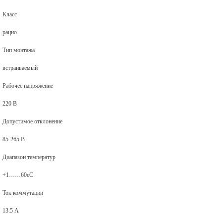
Класс
рацио
Тип монтажа
встраиваемый
Рабочее напряжение
220 В
Допустимое отклонение
85-265 В
Диапазон температур
+1……60єС
Ток коммутации
13.5 А