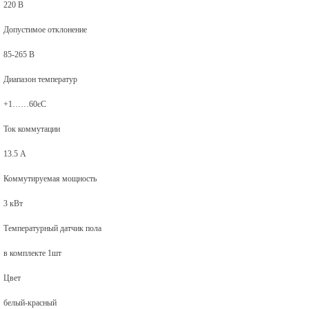
220 В
Допустимое отклонение
85-265 В
Диапазон температур
+1……60єС
Ток коммутации
13.5 А
Коммутируемая мощность
3 кВт
Температурный датчик пола
в комплекте 1шт
Цвет
белый-красный