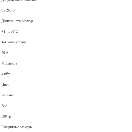
85-265 В
Диапазон температур
+1…..60°С
Ток коммутации
20 А
Мощность
4 кВт
Цвет
металик
Вес
300 гр
Габаритные размеры