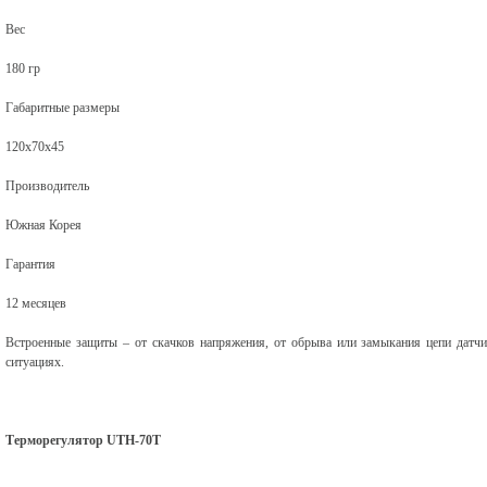
Вес
180 гр
Габаритные размеры
120х70х45
Производитель
Южная Корея
Гарантия
12 месяцев
Встроенные защиты – от скачков напряжения, от обрыва или замыкания цепи датч
ситуациях.
Терморегулятор UTH-70Т