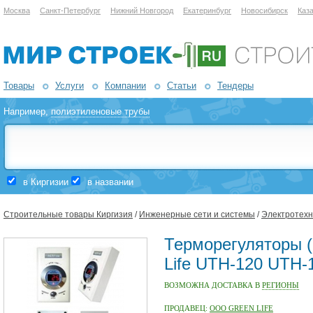
Москва
Санкт-Петербург
Нижний Новгород
Екатеринбург
Новосибирск
Каз
Товары
Услуги
Компании
Статьи
Тендеры
Например,
полиэтиленовые трубы
в Киргизии
в названии
Строительные товары Киргизия
/
Инженерные сети и системы
/
Электротехн
Терморегуляторы 
Life UTH-120 UTH-
ВОЗМОЖНА ДОСТАВКА В
РЕГИОНЫ
ПРОДАВЕЦ:
ООО GREEN LIFE