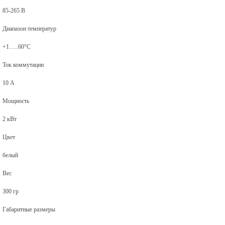
85-265 В
Диапазон температур
+1…..60°С
Ток коммутации
10 А
Мощность
2 кВт
Цвет
белый
Вес
300 гр
Габаритные размеры