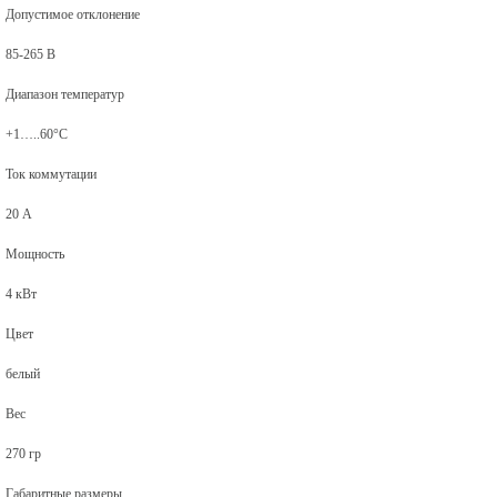
Допустимое отклонение
85-265 В
Диапазон температур
+1…..60°С
Ток коммутации
20 А
Мощность
4 кВт
Цвет
белый
Вес
270 гр
Габаритные размеры