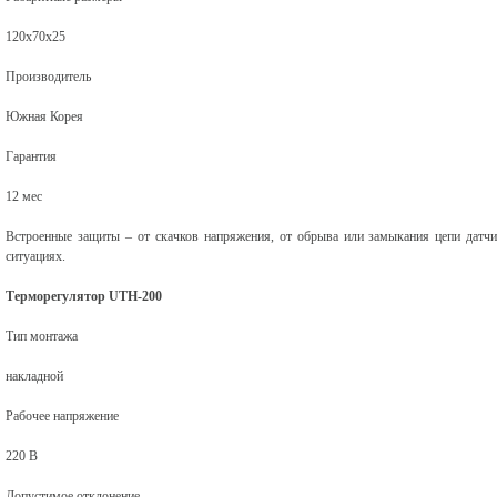
120х70х25
Производитель
Южная Корея
Гарантия
12 мес
Встроенные защиты – от скачков напряжения, от обрыва или замыкания цепи датч
ситуациях.
Терморегулятор UTH-200
Тип монтажа
накладной
Рабочее напряжение
220 В
Допустимое отклонение