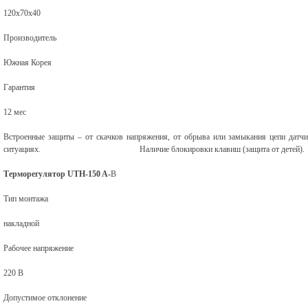
120х70х40
Производитель
Южная Корея
Гарантия
12 мес
Встроенные защиты – от скачков напряжения, от обрыва или замыкания цепи датч
ситуациях.
Наличие блокировки клавиш (защита от детей).
Терморегулятор UTH-150 A-
B
Тип монтажа
накладной
Рабочее напряжение
220 В
Допустимое отклонение