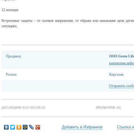
12 месяцев
Встроенные защиты – от скачков напряжения, от обрыва или замыкания цепи датч
ситуациях.
Продавец
ООО Green Lif
контактная инф
Регион
Киргизия
Отправить сооб
ДАТА ПОДАЧИ: 05.07.2012 (09:12)
ПРОСМОТРОВ: 105
Добавить в Избранное
Ссылка н