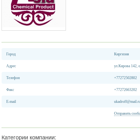
Город
Киргизия
Адрес
ул.Кирова 142, 
Телефон
+77272502802
Факс
+77272663202
E-mail
ukadroff@mail.r
Отправить сооб
Категории компании: