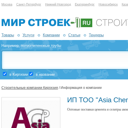
Москва
Санкт-Петербург
Нижний Новгород
Екатеринбург
Новосибирск
Каз
Товары
Услуги
Компании
Статьи
Тендеры
Например,
полиэтиленовые трубы
в Киргизии
в названии
Строительные компании Киргизия
/ Информация о компании
ИП ТОО "Asia Chem
Оптовые поставки цемента и селитры ам